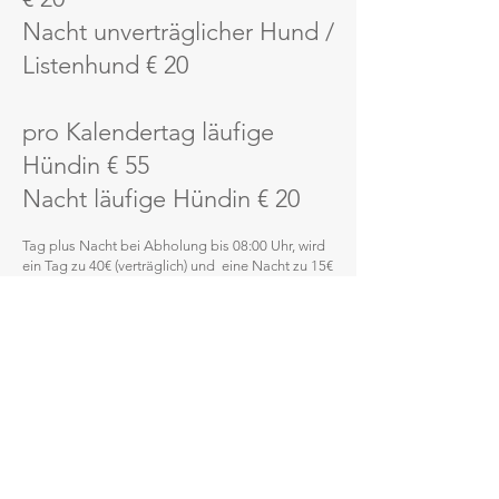
Nacht unverträglicher Hund /
Listenhund € 20
pro Kalendertag läufige
Hündin € 55
Nacht läufige Hündin € 20
Tag plus Nacht bei Abholung bis 08:00 Uhr, wird
ein Tag zu 40€ (verträglich) und eine Nacht zu 15€
(verträglich) verrechnet. Sollten Sie Ihren Hund
erst nach 08:00 Uhr abholen, wir der gesamte
folgende Tag verrechnet.
Bettenservice inkl.
Endreinigung € 7
Allen Hunden in der Hundepension
hundezentrum muss eine Liegefläche zur