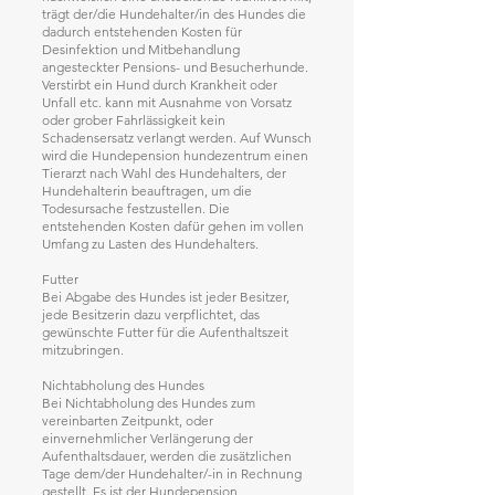
trägt der/die Hundehalter/in des Hundes die
dadurch entstehenden Kosten für
Desinfektion und Mitbehandlung
angesteckter Pensions- und Besucherhunde.
Verstirbt ein Hund durch Krankheit oder
Unfall etc. kann mit Ausnahme von Vorsatz
oder grober Fahrlässigkeit kein
Schadensersatz verlangt werden. Auf Wunsch
wird die Hundepension hundezentrum einen
Tierarzt nach Wahl des Hundehalters, der
Hundehalterin beauftragen, um die
Todesursache festzustellen. Die
entstehenden Kosten dafür gehen im vollen
Umfang zu Lasten des Hundehalters.
Futter
Bei Abgabe des Hundes ist jeder Besitzer,
jede Besitzerin dazu verpflichtet, das
gewünschte Futter für die Aufenthaltszeit
mitzubringen.
Nichtabholung des Hundes
Bei Nichtabholung des Hundes zum
vereinbarten Zeitpunkt, oder
einvernehmlicher Verlängerung der
Aufenthaltsdauer, werden die zusätzlichen
Tage dem/der Hundehalter/-in in Rechnung
gestellt. Es ist der Hundepension