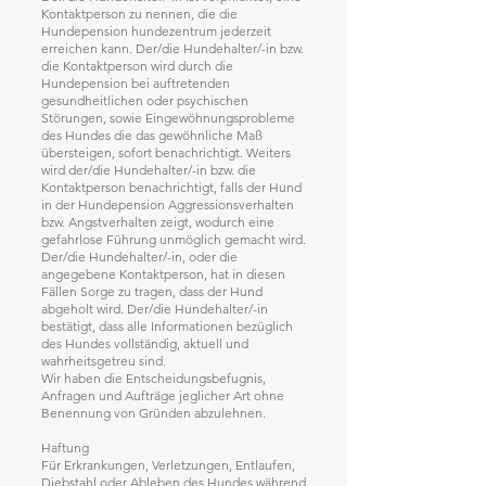
Kontaktperson zu nennen, die die
Hundepension hundezentrum jederzeit
erreichen kann. Der/die Hundehalter/-in bzw.
die Kontaktperson wird durch die
Hundepension bei auftretenden
gesundheitlichen oder psychischen
Störungen, sowie Eingewöhnungsprobleme
des Hundes die das gewöhnliche Maß
übersteigen, sofort benachrichtigt. Weiters
wird der/die Hundehalter/-in bzw. die
Kontaktperson benachrichtigt, falls der Hund
in der Hundepension Aggressionsverhalten
bzw. Angstverhalten zeigt, wodurch eine
gefahrlose Führung unmöglich gemacht wird.
Der/die Hundehalter/-in, oder die
angegebene Kontaktperson, hat in diesen
Fällen Sorge zu tragen, dass der Hund
abgeholt wird. Der/die Hundehalter/-in
bestätigt, dass alle Informationen bezüglich
des Hundes vollständig, aktuell und
wahrheitsgetreu sind.
Wir haben die Entscheidungsbefugnis,
Anfragen und Aufträge jeglicher Art ohne
Benennung von Gründen abzulehnen.
Haftung
Für Erkrankungen, Verletzungen, Entlaufen,
Diebstahl oder Ableben des Hundes während