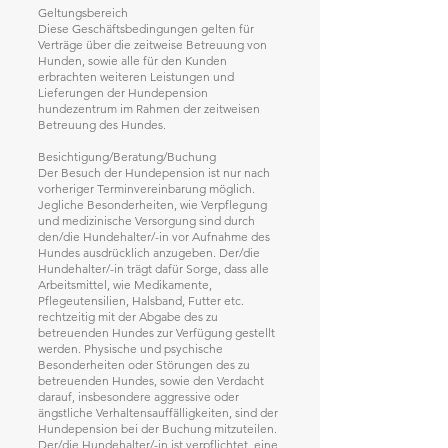
Geltungsbereich
Diese Geschäftsbedingungen gelten für
Verträge über die zeitweise Betreuung von
Hunden, sowie alle für den Kunden
erbrachten weiteren Leistungen und
Lieferungen der Hundepension
hundezentrum im Rahmen der zeitweisen
Betreuung des Hundes.
Besichtigung/Beratung/Buchung
Der Besuch der Hundepension ist nur nach
vorheriger Terminvereinbarung möglich.
Jegliche Besonderheiten, wie Verpflegung
und medizinische Versorgung sind durch
den/die Hundehalter/-in vor Aufnahme des
Hundes ausdrücklich anzugeben. Der/die
Hundehalter/-in trägt dafür Sorge, dass alle
Arbeitsmittel, wie Medikamente,
Pflegeutensilien, Halsband, Futter etc.
rechtzeitig mit der Abgabe des zu
betreuenden Hundes zur Verfügung gestellt
werden. Physische und psychische
Besonderheiten oder Störungen des zu
betreuenden Hundes, sowie den Verdacht
darauf, insbesondere aggressive oder
ängstliche Verhaltensauffälligkeiten, sind der
Hundepension bei der Buchung mitzuteilen.
Der/die Hundehalter/-in ist verpflichtet, eine