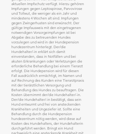
aktuellen Impfschutz verfügt. Hierzu gehören
Impfungen gegen Leptospirose, Parvovirose
und Tollwut, die weniger als ein Jahr und
mindestens 4 Wochen alt sind. Impfungen
gegen Zwingerhusten sind erwünscht. Der
gültige Impfausweis mit den eingetragenen
notwendigen Vorsorgeimpfungen ist bei
Abgabe des zu betreuenden Hundes
vorzulegen und wird in der Hundepension
hundezentrum hinterlegt. Der/die
Hundehalter/-in erklärt sich damit
einverstanden, dass in Notfällen und bei
akuten Erkrankungen oder Verletzungen die
erforderliche Behandlung bei einem Tierarzt
erfolgt. Die Hundepension wird für diesen
Fall ausdrücklich ermächtigt, im Namen und
auf Rechnung des Kunden eine Tierarztpraxis
mit der tierärztlichen Versorgung und
Behandlung des Hundes zu beauftragen. Die
Kosten übernimmt der/die Hundehalter/-in.
Der/die Hundehalter/-in bestätigt, dass sein
Hund entwurmt und frei von ansteckenden
Krankheiten und Ungeziefer ist. Sollte eine
Behandlung durch die Hundepension
hundezentrum nötig werden, wird diese auf
Kosten des Hundehalters, der Hundehalterin
durchgeführt werden. Bringt ein Hund
nachweislich eine ansteckende Krankheit mit,