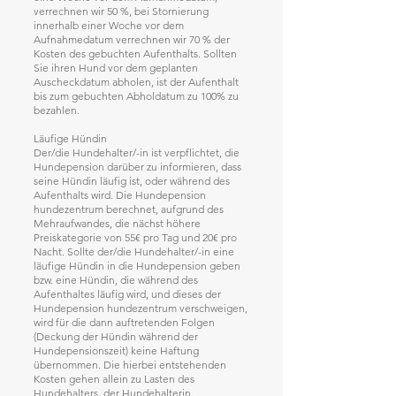
verrechnen wir 50 %, bei Stornierung
innerhalb einer Woche vor dem
Aufnahmedatum verrechnen wir 70 % der
Kosten des gebuchten Aufenthalts. Sollten
Sie ihren Hund vor dem geplanten
Auscheckdatum abholen, ist der Aufenthalt
bis zum gebuchten Abholdatum zu 100% zu
bezahlen.
Läufige Hündin
Der/die Hundehalter/-in ist verpflichtet, die
Hundepension darüber zu informieren, dass
seine Hündin läufig ist, oder während des
Aufenthalts wird. Die Hundepension
hundezentrum berechnet, aufgrund des
Mehraufwandes, die nächst höhere
Preiskategorie von 55€ pro Tag und 20€ pro
Nacht. Sollte der/die Hundehalter/-in eine
läufige Hündin in die Hundepension geben
bzw. eine Hündin, die während des
Aufenthaltes läufig wird, und dieses der
Hundepension hundezentrum verschweigen,
wird für die dann auftretenden Folgen
(Deckung der Hündin während der
Hundepensionszeit) keine Haftung
übernommen. Die hierbei entstehenden
Kosten gehen allein zu Lasten des
Hundehalters, der Hundehalterin.