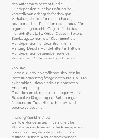
des Aufenthalts besteht für die
Hundepension nur eine Haftung, bei
vorsätzlichen oder grob fahrlässigen
Verhalten, ebenso für Folgeschäden,
resultierend aus Entlaufen des Hundes. Für
eigene mitgebrachte Gegenstände des
Hundehalters (z.B.: Körbe, Decken, Boxen,
Spielzeug, Leinen, etc.) übernimmt die
Hundepension hundezentrum keine
Haftung. Der/die Hundehalter/-in hält die
Hundepension gegenüber etwaigen
Ansprüchen Dritter schad- und klaglos.
Zahlung
Der/die Kund/-in verpflichtet sich, den im
Betreuungsvertrag festgelegten Preis in Euro
zu bezahlen. Diese sind bis zur nächsten
Änderung gültig.
Zusätzlich entstandene Leistungen wie zum
Beispiel Verlängerung der Betreuungszeit,
Notpension, Tierarztbesuche usw., sind
ebenso zu bezahlen.
Impfung/Krankheit/Tod
Der/die Hundehalter/-in versichert bei
Abgabe seines Hundes in die Hundepension
hundezentrum, dass dieser über einen
gültigen, seinem Alter entsprechenden,