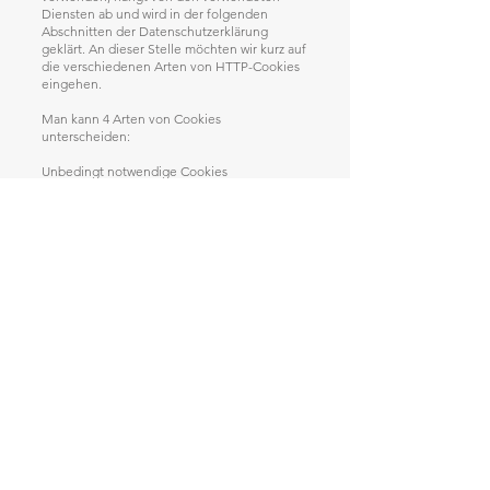
Diensten ab und wird in der folgenden
Abschnitten der Datenschutzerklärung
geklärt. An dieser Stelle möchten wir kurz auf
die verschiedenen Arten von HTTP-Cookies
eingehen.
Man kann 4 Arten von Cookies
unterscheiden:
Unbedingt notwendige Cookies
Diese Cookies sind nötig, um grundlegende
Funktionen der Website sicherzustellen. Zum
Beispiel braucht es diese Cookies, wenn ein
User ein Produkt in den Warenkorb legt,
dann auf anderen Seiten weitersurft und
später erst zur Kasse geht. Durch diese
Cookies wird der Warenkorb nicht gelöscht,
selbst wenn der User sein Browserfenster
schließt.
Funktionelle Cookies
Diese Cookies sammeln Infos über das
Userverhalten und ob der User etwaige
Fehlermeldungen bekommt. Zudem werden
mithilfe dieser Cookies auch die Ladezeit und
das Verhalten der Website bei verschiedenen
Browsern gemessen.