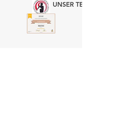
UNSER TEAM
Kari
n
Hundetraineri
n
Juri Dery
Ginger
Trainingsassitent:innen
Andre