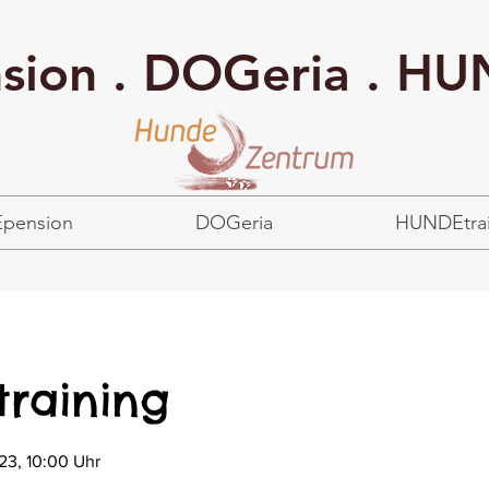
ion . DOGeria . HU
pension
DOGeria
HUNDEtrai
raining
23, 10:00 Uhr