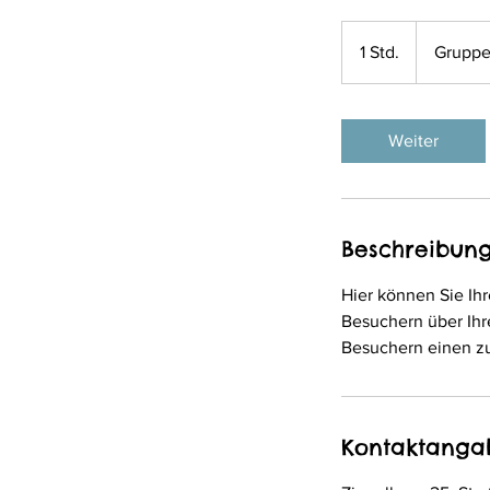
Gruppentarif
1 Std.
1
Gruppe
S
t
d
Weiter
Beschreibun
Hier können Sie Ih
Besuchern über Ihr
Besuchern einen zu
Kontaktanga